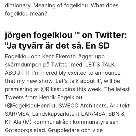
dictionary. Meaning of fogelklou. What does
fogelklou mean?
jörgen fogelklou ™️ on Twitter:
"Ja tyvärr är det så. En SD
Fogelklou och Kent Ekeroth lägger upp
skärmdumpen på Twitter med LET'S TALK
ABOUT IT I'm incredibly excited to announce
that my new show 'Let's talk about it', will be
premiering at @Riksstudios this week. The latest
Tweets from Henrik Fogelklou
(@FogelklouHenrik). SWECO Architects, Arkitekt
SAR/MSA, Landskapsarkitekt LAR/MSA, SBN &
KF Ale (M) kommunalråd i kommunstyrelsen
Göteborgs stad. Gruppledare och vice