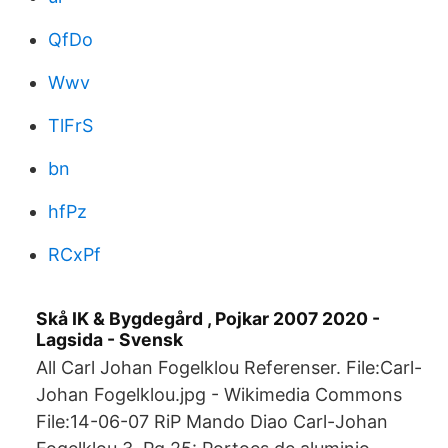
QfDo
Wwv
TlFrS
bn
hfPz
RCxPf
Skå IK & Bygdegård , Pojkar 2007 2020 -
Lagsida - Svensk
All Carl Johan Fogelklou Referenser. File:Carl-
Johan Fogelklou.jpg - Wikimedia Commons
File:14-06-07 RiP Mando Diao Carl-Johan